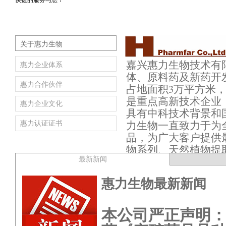
快捷的服务与您！
关于惠力生物
嘉兴惠力生物技术有限公
惠力企业体系
体、原料药及新药开
惠力合作伙伴
占地面积3万平方米
是重点高新技术企业，
惠力企业文化
具有中科技术背景和
惠力认证证书
力生物一直致力于为
品，为广大客户提供
物系列、天然植物提
最新新闻
产品超过2000种，
药开发、分子生物学
惠力生物最新新闻
国内大专院校及国内
惠力生物一直视高品
本公司严正声明
方检测结构长期合作